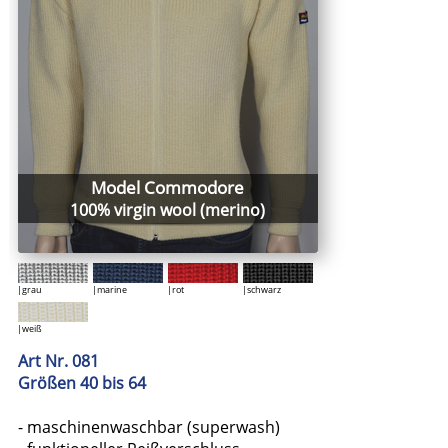
Model Commodore
100% virgin wool (merino)
|grau
|marine
|rot
|schwarz
|weiß
Art Nr. 081
Größen 40 bis 64
- maschinenwaschbar (superwash)