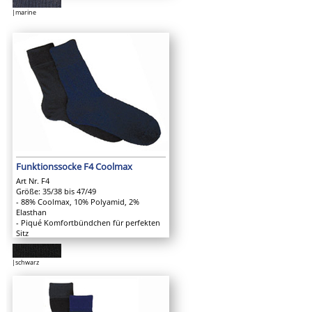
|marine
Funktionssocke F4 Coolmax
Art Nr. F4
Größe: 35/38 bis 47/49
- 88% Coolmax, 10% Polyamid, 2%
Elasthan
- Piqué Komfortbündchen für perfekten
Sitz
|schwarz