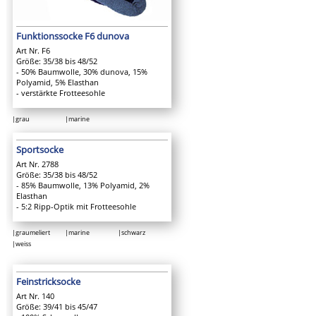
Funktionssocke F6 dunova
Art Nr. F6
Größe: 35/38 bis 48/52
- 50% Baumwolle, 30% dunova, 15%
Polyamid, 5% Elasthan
- verstärkte Frotteesohle
|grau
|marine
Sportsocke
Art Nr. 2788
Größe: 35/38 bis 48/52
- 85% Baumwolle, 13% Polyamid, 2%
Elasthan
- 5:2 Ripp-Optik mit Frotteesohle
|graumeliert
|marine
|schwarz
|weiss
Feinstricksocke
Art Nr. 140
Größe: 39/41 bis 45/47